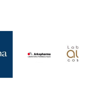
 à fort risque
allergique
sont les pollens du bouleau et les
e
ou d'allergène : nez qui coule, nez bouché et éternuements
que
; inflammation et gonflement de la peau et du visage
 autant de facteurs qui
décuplées par l'arrivée du printemps et des pollens
uire l'exposition à l'allergène), un
traitement
médicamenteux
sible, qui rend la personne tolérante à l'allergène.
us aider. En sprays, en comprimés ou en pommade,
mes : éternuements, démangeaisons…