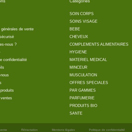
ons
Catégories
SOIN CORPS
SOINS VISAGE
 générales de vente
BEBE
sécurisé
CHEVEUX
es-nous ?
COMPLEMENTS ALIMENTAIRES
e
HYGIENE
e confidentialité
MATERIEL MEDICAL
ils
MINCEUR
-nous
MUSCULATION
s
OFFRES SPECIALES
produits
PAR GAMMES
 ventes
PARFUMERIE
PRODUITS BIO
SANTE
vente
Rétractation
Mentions légales
Politique de confidentialité