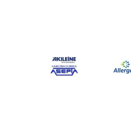
l'air
que
pe
pollens de
Quelles so
Les
allerg
(rhinite
al
(œdème de
Pourquoi il
Pollution 
expliquen
Quels sont
Les
aller
l'œuf,
l'arachi
les prot
la mout
le poiss
les frui
Comment gu
Le
traite
symptomati
Quel est le
Des antih
ces
trait