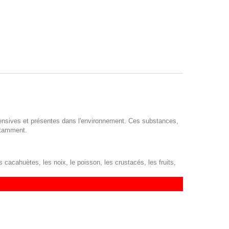
fensives et présentes dans l'environnement. Ces substances,
notamment.
es cacahuètes, les noix, le poisson, les crustacés, les fruits,
et les blattes. D'autres allergènes ne sont présents dans