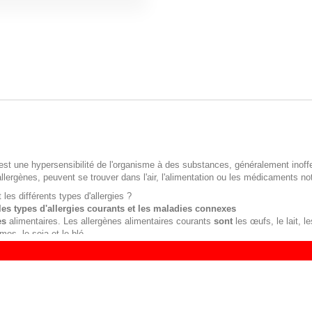
st une hypersensibilité de l'organisme à des substances, généralement inof
llergènes, peuvent se trouver dans l'air, l'alimentation ou les médicaments 
 les différents types d'allergies ?
les
types d'allergies
courants et les maladies connexes
es
alimentaires. Les allergènes alimentaires courants
sont
les œufs, le lait, l
mes, le soja et le blé.
es
saisonnières. ...
es
de l'intérieur. ...
me
allergique
.
nt les causes de l'allergie ?
mportants sont les acariens, les animaux domestiques (chat), les moisissures 