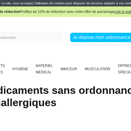
Pharmacie Boissière Française
 ce site, vous acceptez l'utilisation de cookies pour disposer de services adaptés à vos cent
e réduction
Profitez de 10% de réduction avec notre offre de parrainage
Lire la sui
Pharmacie Boissière Française
Je dépose mon ordonnance 
TS
MATERIEL
OFFRE
HYGIENE
MINCEUR
MUSCULATION
ES
MEDICAL
SPECIA
icaments sans ordonnan
iallergiques