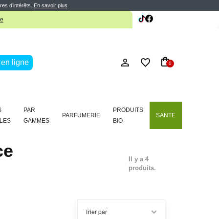
res d’intérêts.
En savoir plus
te
en ligne
0
S
PAR
PRODUITS
PARFUMERIE
SANTE
LES
GAMMES
BIO
ce
Il y a 4
produits.