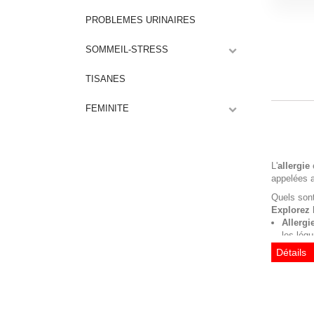
PROBLEMES URINAIRES
SOMMEIL-STRESS
TISANES
FEMINITE
L'
allergie
e
appelées a
Quels sont
Explorez 
Allergi
les légu
Allergi
Détails
Allergi
L'asth
Quelles so
Les plus i