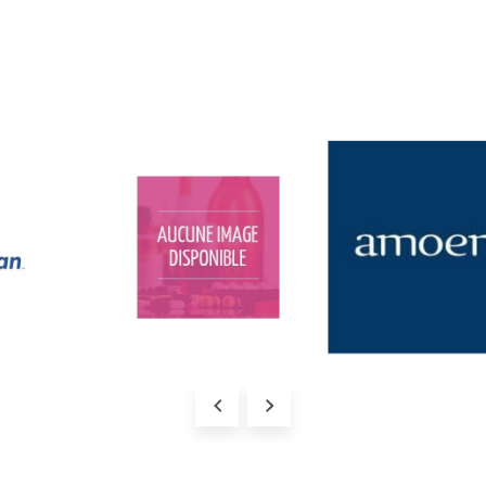
ndant une partie de l'année : ce sont les pollens. Les deux principaux pollens
 graminées.
nt les conséquences de l'allergie ?
ies
provoquent différentes réactions notamment en fonction du type d'
allergi
lergique
) ; yeux qui grattent, yeux rouges, larmoiement, conjonctivite
allergi
 Quincke)
 ya de plus en plus d'allergies ?
atmosphérique, réchauffement climatique et environnements
plus
propres sont
t
pourquoi
de
plus
en
plus
de personnes souffrent d'
allergies
respiratoires, 
 les aliments les plus allergènes ?
gènes
les
plus
souvent en cause
sont
:
de,
éines du lait de vache (le lait maternel ne provoque pas d'
allergie
),
arde,
on,
ts à coque.
érir d'une allergie ?
ment
de l'
allergie
repose sur trois piliers : le régime d'éviction (supprimer ou réd
que par antihistaminiques ou par corticoïdes et la désensibilisation parfois pos
 meilleur traitement pour l'allergie ?
istaminiques ou des anti-inflammatoires vendus sans ordonnance peuvent vo
ements
calment les réactions
allergiques
et calment rapidement les symptô