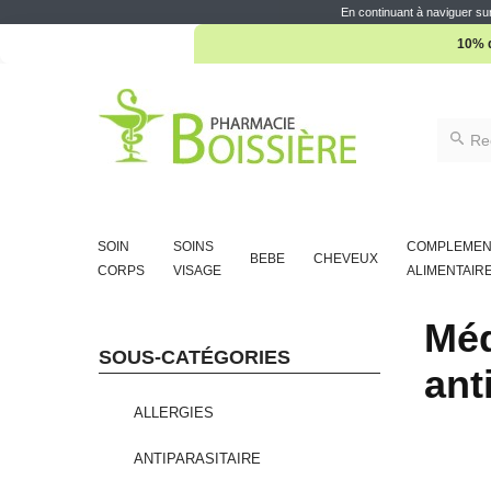
En continuant à naviguer sur
10% d
SOIN
SOINS
COMPLEMEN
BEBE
CHEVEUX
CORPS
VISAGE
ALIMENTAIR
Méd
SOUS-CATÉGORIES
ant
ALLERGIES
ANTIPARASITAIRE