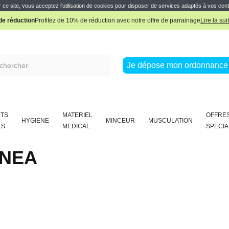
Pharmacie Boissière Française
 ce site, vous acceptez l'utilisation de cookies pour disposer de services adaptés à vos cent
e réduction
Profitez de 10% de réduction avec notre offre de parrainage
Lire la sui
Pharmacie Boissière Française
Je dépose mon ordonnance 
TS
MATERIEL
OFFRE
HYGIENE
MINCEUR
MUSCULATION
ES
MEDICAL
SPECIA
NEA