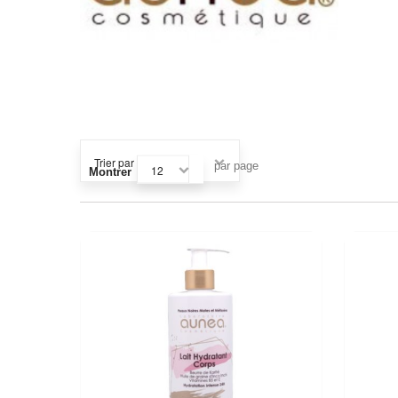
par page
12
Montrer