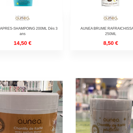
 APRES-SHAMPOING 200ML Dès 3
AUNEA BRUME RAFRAICHISS
ans
250ML
14,50 €
8,50 €