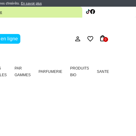
res d’intérêts.
En savoir plus
te
en ligne
0
S
PAR
PRODUITS
PARFUMERIE
SANTE
LES
GAMMES
BIO