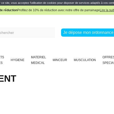
Pharmacie Boissière Française
 ce site, vous acceptez l'utilisation de cookies pour disposer de services adaptés à vos cent
e réduction
Profitez de 10% de réduction avec notre offre de parrainage
Lire la sui
Pharmacie Boissière Française
Je dépose mon ordonnance 
TS
MATERIEL
OFFRE
HYGIENE
MINCEUR
MUSCULATION
ES
MEDICAL
SPECIA
ENT