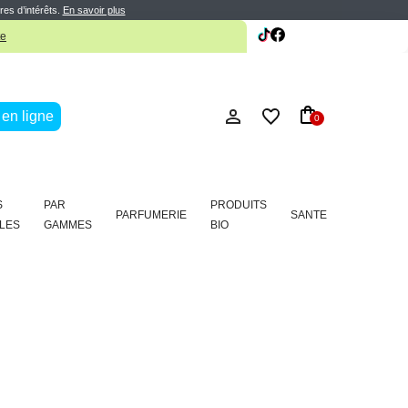
res d’intérêts.
En savoir plus
te
en ligne
0
S
PAR
PRODUITS
PARFUMERIE
SANTE
LES
GAMMES
BIO