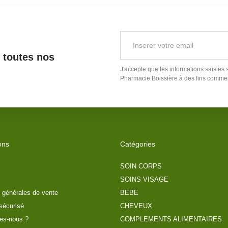
r toutes nos
J'accepte que les informations saisies 
Pharmacie Boissière
à des fins commer
ons
Catégories
SOIN CORPS
SOINS VISAGE
 générales de vente
BEBE
sécurisé
CHEVEUX
es-nous ?
COMPLEMENTS ALIMENTAIRES