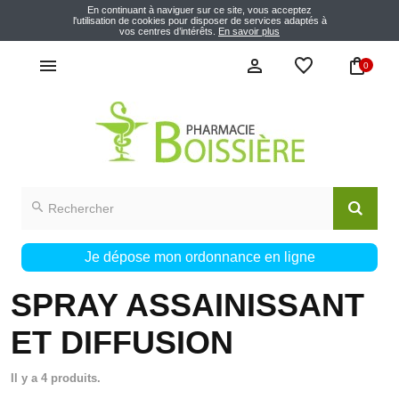
En continuant à naviguer sur ce site, vous acceptez
l'utilisation de cookies pour disposer de services adaptés à
vos centres d’intérêts.
En savoir plus
0
Je dépose mon ordonnance en ligne
SPRAY ASSAINISSANT
ET DIFFUSION
Il y a 4 produits.