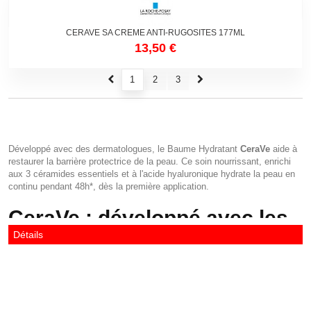
CERAVE SA CREME ANTI-RUGOSITES 177ML
13,50 €
1
2
3
Développé avec des dermatologues, le Baume Hydratant
CeraVe
aide à
restaurer la barrière protectrice de la peau. Ce soin nourrissant, enrichi
aux 3 céramides essentiels et à l'acide hyaluronique hydrate la peau en
continu pendant 48h*, dès la première application.
CeraVe : développé avec les
Détails
dermatologues
Le constat des fondateurs de CeraVe : pour traiter au mieux les
problématiques des peaux sèches, il est primordial de réparer et
renforcer la fonction barrière de la peau, constituée à 50% de céramides,
et ce toute la journée. Fort de ce constat, des dermatologues ont inventé