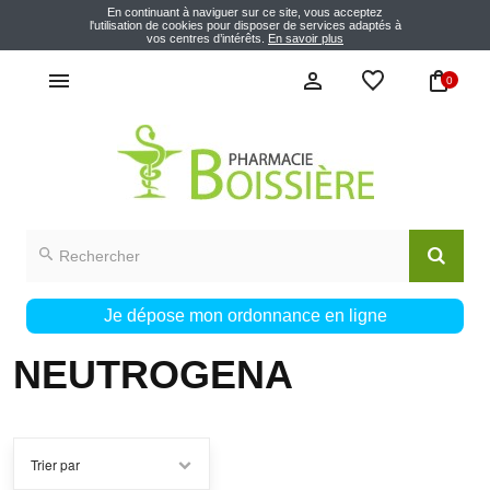
En continuant à naviguer sur ce site, vous acceptez
l'utilisation de cookies pour disposer de services adaptés à
vos centres d’intérêts.
En savoir plus
0
Je dépose mon ordonnance en ligne
NEUTROGENA