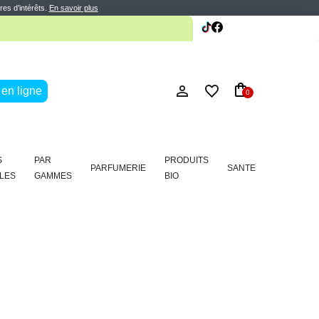
te
res d’intérêts.
En savoir plus
te
en ligne
0
S
PAR
PRODUITS
PARFUMERIE
SANTE
LES
GAMMES
BIO