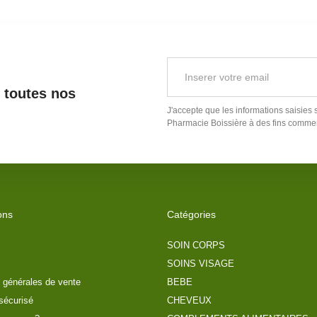
r toutes nos
J'accepte que les informations saisies 
Pharmacie Boissière
à des fins commer
ons
Catégories
SOIN CORPS
SOINS VISAGE
 générales de vente
BEBE
sécurisé
CHEVEUX