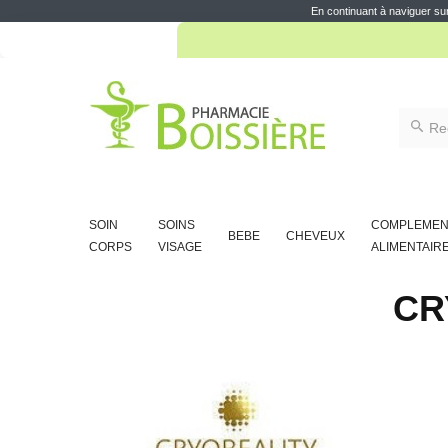
10% d
En continuant à naviguer sur
10% d
SOIN
SOINS
COMPLEMEN
BEBE
CHEVEUX
CORPS
VISAGE
ALIMENTAIR
CR