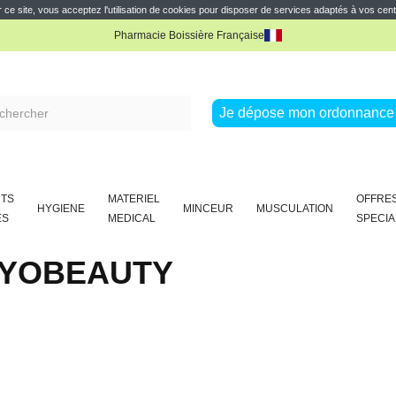
e réduction
Profitez de 10% de réduction avec notre offre de parrainage
Lire la sui
 ce site, vous acceptez l'utilisation de cookies pour disposer de services adaptés à vos cent
Pharmacie Boissière Française
e réduction
Profitez de 10% de réduction avec notre offre de parrainage
Lire la sui
Pharmacie Boissière Française
Je dépose mon ordonnance 
TS
MATERIEL
OFFRE
HYGIENE
MINCEUR
MUSCULATION
ES
MEDICAL
SPECIA
YOBEAUTY