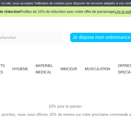
Pharmacie Boissière Française
 ce site, vous acceptez l'utilisation de cookies pour disposer de services adaptés à vos cent
e réduction
Profitez de 10% de réduction avec notre offre de parrainage
Lire la sui
Pharmacie Boissière Française
Je dépose mon ordonnance 
TS
MATERIEL
OFFRE
HYGIENE
MINCEUR
MUSCULATION
ES
MEDICAL
SPECIA
10% pour le parrain.
 proches, nous vous offrons 10% de remise sur votre prochaine commande aprè