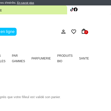
res d’intérêts.
En savoir plus
te
en ligne
0
S
PAR
PRODUITS
PARFUMERIE
SANTE
LES
GAMMES
BIO
s que votre filleul est validé son panier.