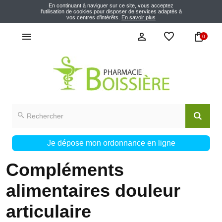
En continuant à naviguer sur ce site, vous acceptez
l'utilisation de cookies pour disposer de services adaptés à
vos centres d’intérêts.
En savoir plus
0
Je dépose mon ordonnance en ligne
Compléments
alimentaires douleur
articulaire