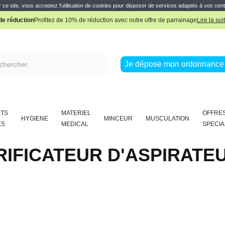
Pharmacie Boissière Française
 ce site, vous acceptez l'utilisation de cookies pour disposer de services adaptés à vos cent
e réduction
Profitez de 10% de réduction avec notre offre de parrainage
Lire la sui
Pharmacie Boissière Française
Je dépose mon ordonnance 
TS
MATERIEL
OFFRE
HYGIENE
MINCEUR
MUSCULATION
ES
MEDICAL
SPECIA
RIFICATEUR D'ASPIRAT