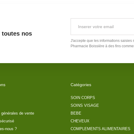
r toutes nos
J'accepte que les informations saisies 
Pharmacie Boissière
à des fins commer
ons
Catégories
SOIN CORPS
SOINS VISAGE
 générales de vente
BEBE
sécurisé
CHEVEUX
es-nous ?
COMPLEMENTS ALIMENTAIRES