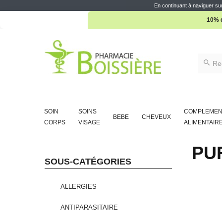
En continuant à naviguer sur
10% d
SOIN
SOINS
COMPLEMEN
BEBE
CHEVEUX
CORPS
VISAGE
ALIMENTAIR
PU
SOUS-CATÉGORIES
ALLERGIES
ANTIPARASITAIRE