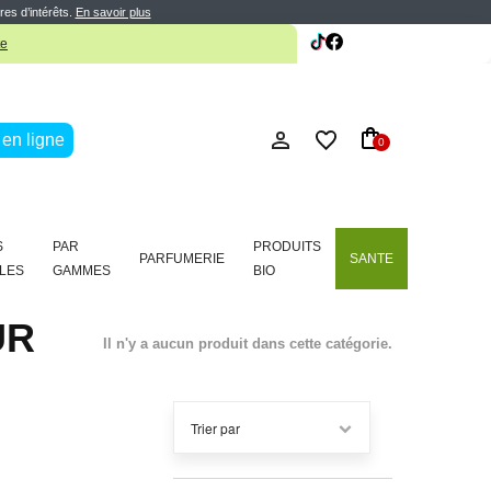
res d’intérêts.
En savoir plus
te
en ligne
0
S
PAR
PRODUITS
PARFUMERIE
SANTE
LES
GAMMES
BIO
EUR
Il n'y a aucun produit dans cette catégorie.