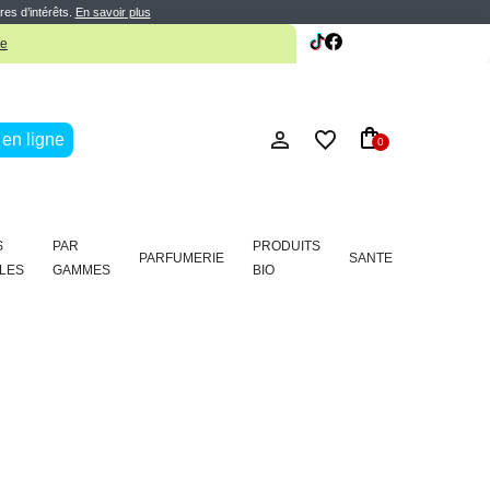
res d’intérêts.
En savoir plus
te
en ligne
0
S
PAR
PRODUITS
PARFUMERIE
SANTE
LES
GAMMES
BIO