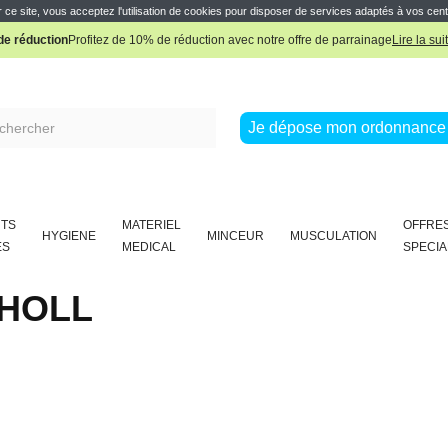
Pharmacie Boissière Française
 ce site, vous acceptez l'utilisation de cookies pour disposer de services adaptés à vos cent
e réduction
Profitez de 10% de réduction avec notre offre de parrainage
Lire la sui
Pharmacie Boissière Française
Je dépose mon ordonnance 
TS
MATERIEL
OFFRE
HYGIENE
MINCEUR
MUSCULATION
ES
MEDICAL
SPECIA
HOLL