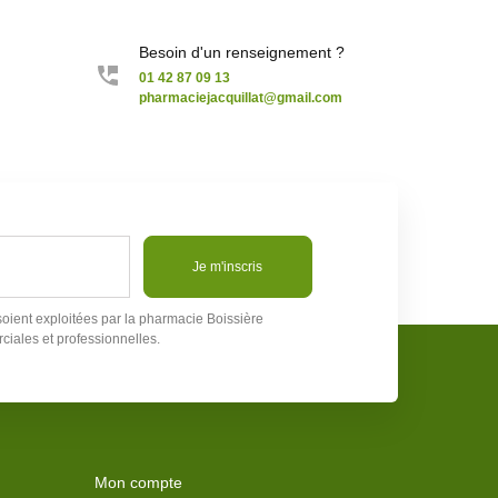
Besoin d'un renseignement ?
01 42 87 09 13
pharmaciejacquillat@gmail.com
Je m'inscris
soient exploitées par la pharmacie Boissière
ciales et professionnelles.
Mon compte