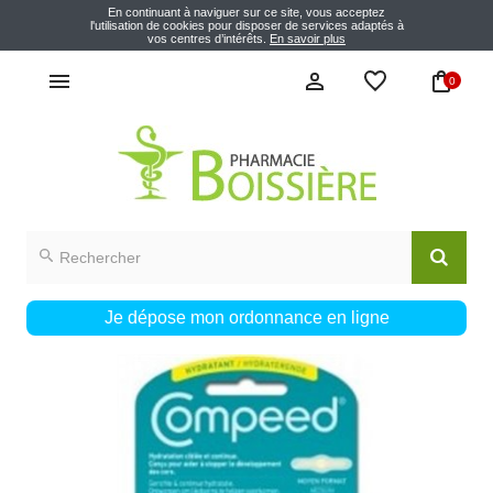
En continuant à naviguer sur ce site, vous acceptez
l'utilisation de cookies pour disposer de services adaptés à
vos centres d’intérêts.
En savoir plus
0
Je dépose mon ordonnance en ligne