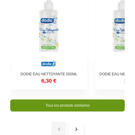
DODIE EAU NETTOYANTE 500ML
DODIE EAU NETTOY
6,30 €
12,6
Tous les produits similaires