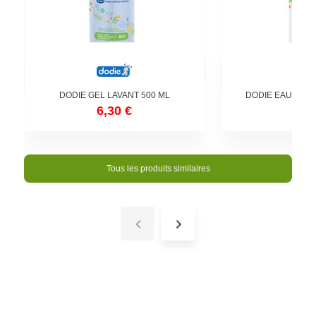
DODIE GEL LAVANT 500 ML
DODIE EAU NET
6,30 €
6,3
Tous les produits similaires