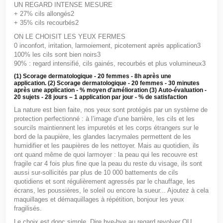
UN REGARD INTENSE MESURE
+ 27%
cils allongés
2
+ 35%
cils recourbés
2
ON LE CHOISIT LES YEUX FERMES
0
inconfort, irritation, larmoiement, picotement après application
3
100%
les cils sont bien noirs
3
90%
: regard intensifié, cils gainés, recourbés et plus volumineux
3
(1) Scorage dermatologique - 20 femmes - 8h après une
application. (2) Scorage dermatologique - 20 femmes - 30 minutes
après une application - % moyen d'amélioration (3) Auto-évaluation -
20 sujets - 28 jours – 1 application par jour - % de satisfaction
La nature est bien faite, nos yeux sont protégés par un système de
protection perfectionné : à l’image d’une barrière, les cils et les
sourcils maintiennent les impuretés et les corps étrangers sur le
bord de la paupière, les glandes lacrymales permettent de les
humidifier et les paupières de les nettoyer. Mais au quotidien, ils
ont quand même de quoi larmoyer : la peau qui les recouvre est
fragile car 4 fois plus fine que la peau du reste du visage, ils sont
aussi sur-sollicités par plus de 10 000 battements de cils
quotidiens et sont régulièrement agressés par le chauffage, les
écrans, les poussières, le soleil ou encore la sueur... Ajoutez à cela
maquillages et démaquillages à répétition, bonjour les yeux
fragilisés.
Le choix est donc simple. Dire bye-bye au regard revolver OU