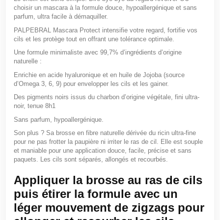
choisir un mascara à la formule douce, hypoallergénique et sans
parfum, ultra facile à démaquiller.
PALPEBRAL Mascara Protect intensifie votre regard, fortifie vos
cils et les protège tout en offrant une tolérance optimale.
Une formule minimaliste avec 99,7% d’ingrédients d’origine
naturelle :
Enrichie en
acide hyaluronique
et en
huile de Jojoba (source
d’Omega 3, 6, 9)
pour envelopper les cils et les gainer.
Des pigments noirs issus du charbon
d’origine végétale, fini ultra-
noir, tenue 8h
1
Sans parfum, hypoallergénique.
Son plus ?
Sa brosse en fibre naturelle dérivée du ricin ultra-fine
pour ne pas frotter la paupière ni irriter le ras de cil. Elle est souple
et maniable pour une application douce, facile, précise et sans
paquets. Les cils sont séparés, allongés et recourbés.
Appliquer la brosse au ras de cils
puis étirer la formule avec un
léger mouvement de zigzags pour