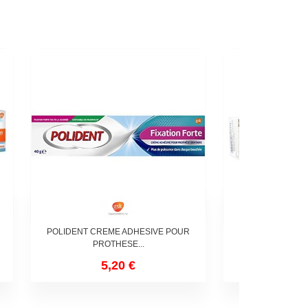
POLIDENT CREME ADHESIVE POUR
STERADENT TRI
PROTHESE...
3
5,20 €
7,