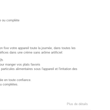
le ou complète
on fixe votre appareil toute la journée, dans toutes les
néfices dans une crème sans arôme artificiel:
12h
our manger vos plats favoris
s particules alimentaires sous l'appareil et l'irritation des
ée en toute confiance.
ou complètes.
Plus de détails