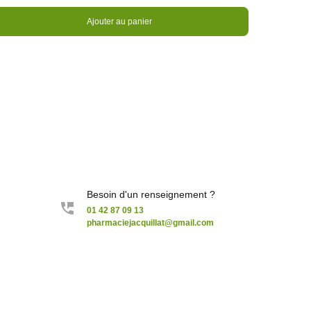
Ajouter au panier
n stock
Besoin d'un renseignement ?
01 42 87 09 13
pharmaciejacquillat@gmail.com