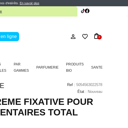
res d’intérêts.
En savoir plus
te
en ligne
0
S
PAR
PRODUITS
PARFUMERIE
SANTE
LES
GAMMES
BIO
E
Ref :
5054563022578
État :
Nouveau
EME FIXATIVE POUR
DENTAIRES TOTAL