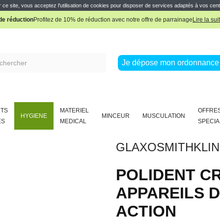
Pharmacie Boissière Française
 ce site, vous acceptez l'utilisation de cookies pour disposer de services adaptés à vos cent
e réduction
Profitez de 10% de réduction avec notre offre de parrainage
Lire la sui
Pharmacie Boissière Française
Je dépose mon ordonnance 
TS
MATERIEL
OFFRE
HYGIENE
MINCEUR
MUSCULATION
ES
MEDICAL
SPECIA
GLAXOSMITHKLIN
POLIDENT CR
APPAREILS 
ACTION