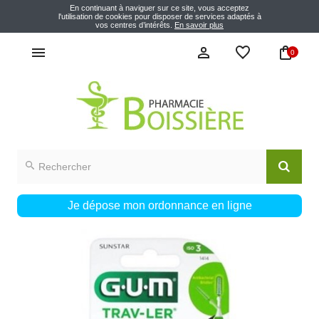
En continuant à naviguer sur ce site, vous acceptez
l'utilisation de cookies pour disposer de services adaptés à
vos centres d’intérêts.
En savoir plus
0
Je dépose mon ordonnance en ligne