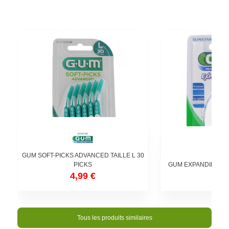
GUM SOFT-PICKS ADVANCED TAILLE L 30
PICKS
GUM EXPANDING FL
4,99 €
4,9
Tous les produits similaires