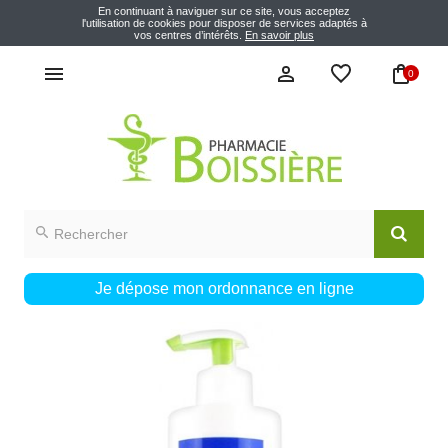
En continuant à naviguer sur ce site, vous acceptez
l'utilisation de cookies pour disposer de services adaptés à
vos centres d’intérêts.
En savoir plus
0
Je dépose mon ordonnance en ligne