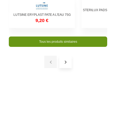
STERILUX PADS BIO 
LUTSINE ERYPLAST PATE A L'EAU 75G
COTO
9,20 €
4,5
Tous les produits similaires