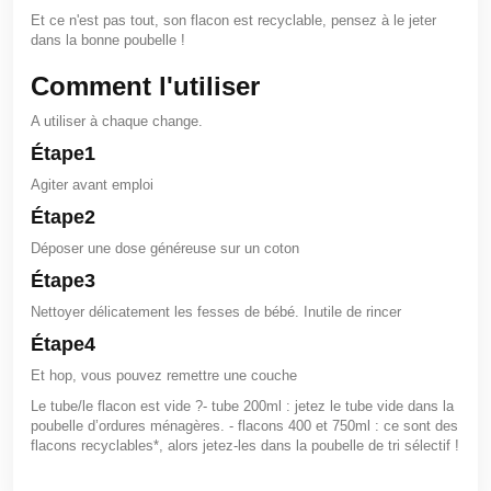
Et ce n'est pas tout, son flacon est recyclable, pensez à le jeter
dans la bonne poubelle !
Comment l'utiliser
A utiliser à chaque change.
Étape
1
Agiter avant emploi
Étape
2
Déposer une dose généreuse sur un coton
Étape
3
Nettoyer délicatement les fesses de bébé. Inutile de rincer
Étape
4
Et hop, vous pouvez remettre une couche
Le tube/le flacon est vide ?
- tube 200ml : jetez le tube vide dans la
poubelle d’ordures ménagères. - flacons 400 et 750ml : ce sont des
flacons recyclables*, alors jetez-les dans la poubelle de tri sélectif !