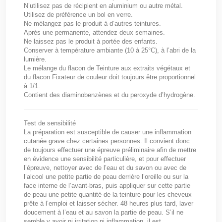
N’utilisez pas de récipient en aluminium ou autre métal.
Utilisez de préférence un bol en verre.
Ne mélangez pas le produit à d’autres teintures.
Après une permanente, attendez deux semaines.
Ne laissez pas le produit à portée des enfants.
Conserver à température ambiante (10 à 25°C), à l’abri de la
lumière.
Le mélange du flacon de Teinture aux extraits végétaux et
du flacon Fixateur de couleur doit toujours être proportionnel
à 1/1.
Contient des diaminobenzènes et du peroxyde d’hydrogène.
Test de sensibilité
La préparation est susceptible de causer une inflammation
cutanée grave chez certaines personnes. Il convient donc
de toujours effectuer une épreuve préliminaire afin de mettre
en évidence une sensibilité particulière, et pour effectuer
l’épreuve, nettoyer avec de l’eau et du savon ou avec de
l’alcool une petite partie de peau derrière l’oreille ou sur la
face interne de l’avant-bras, puis appliquer sur cette partie
de peau une petite quantité de la teinture pour les cheveux
prête à l’emploi et laisser sécher. 48 heures plus tard, laver
doucement à l’eau et au savon la partie de peau. S’il ne
semble y avoir ni irritation ni inflammation, il est