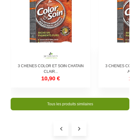
3 CHENES COLOR ET SOIN CHATAIN
3 CHENES COLOR 
CLAIR...
ACAJO
10,90 €
10,9
Tous les produits similaires