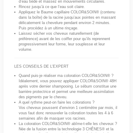
d’eau tiède et massez en mouvements circulaires.
Rincez jusqu’à ce que l’eau soit claire.
Appliquez le Baume capillaire COLOR&SOIN® (contenu
dans la boîte) de la racine jusqu’aux pointes en massant
délicatement la chevelure pendant environ 2 minutes.
Puis procédez à un ultime rinçage.
Laissez sécher vos cheveux naturellement (de
préférence) avant de les coiffer pour qu’ils reprennent
progressivement leur forme, leur souplesse et leur
volume.
LES CONSEILS DE L’EXPERT
Quand puis-je réaliser ma coloration COLOR&SOIN® ?
Idéalement, vous pouvez appliquer COLOR&SOIN® 48H
après votre dernier shampooing. Le sébum constitue une
barrière protectrice et permet une meilleure assimilation
des pigments par le cheveu.
A quel rythme peut-on faire les colorations ?
Vos cheveux poussent d’environ 1 centimètre par mois, il
vous faut donc renouveler la coloration toutes les 4 à 6
semaines afin de masquer vos racines.
La coloration COLOR&SOIN® abîme-t-elle les cheveux ?
Née de la fusion entre la technologie 3 CHÊNES® et la