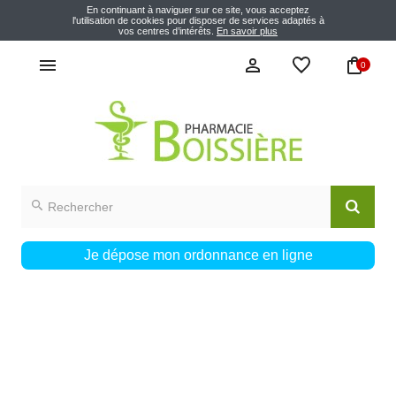
En continuant à naviguer sur ce site, vous acceptez
l'utilisation de cookies pour disposer de services adaptés à
vos centres d’intérêts.
En savoir plus
0
Je dépose mon ordonnance en ligne