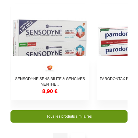
SENSODYNE SENSIBILITE & GENCIVES
PARODONTAX FRAIC
MENTHE...
2X 7
8,90 €
9,5
Tous les produits similaires