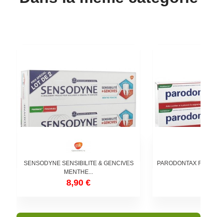
SENSODYNE SENSIBILITE & GENCIVES
PARODONTAX FRAIC
MENTHE...
2X 7
8,90 €
9,5