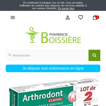
En continuant à naviguer sur ce site, vous acceptez
l'utilisation de cookies pour disposer de services adaptés à
vos centres d’intérêts.
En savoir plus
0
Je dépose mon ordonnance en ligne