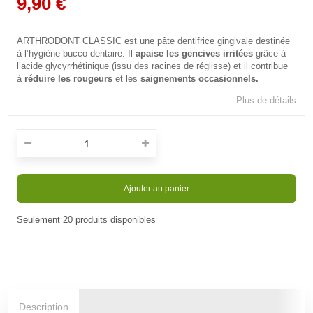
9,90 €
ARTHRODONT CLASSIC est une pâte dentifrice gingivale destinée
à l’hygiène bucco-dentaire. Il
apaise les gencives irritées
grâce à
l’acide glycyrrhétinique (issu des racines de réglisse) et il contribue
à
réduire les rougeurs
et les
saignements occasionnels.
Plus de détails
Ajouter au panier
Seulement
20
produits disponibles
En stock
Description