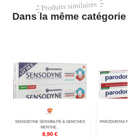
Produits similaires
Dans la même catégorie
SENSODYNE SENSIBILITE & GENCIVES
PARODONTAX FRAIC
MENTHE...
2X 7
8,90 €
9,5