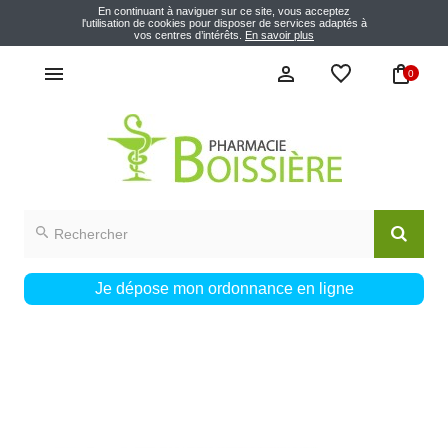
En continuant à naviguer sur ce site, vous acceptez
l'utilisation de cookies pour disposer de services adaptés à
vos centres d’intérêts.
En savoir plus
0
Je dépose mon ordonnance en ligne