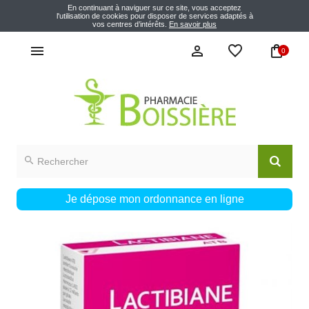
En continuant à naviguer sur ce site, vous acceptez
l'utilisation de cookies pour disposer de services adaptés à
vos centres d’intérêts.
En savoir plus
0
Je dépose mon ordonnance en ligne