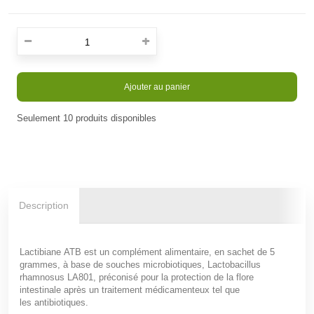
Ajouter au panier
Seulement
10
produits disponibles
En stock
Description
Lactibiane
ATB
est un
complément alimentaire,
en sachet de 5
grammes, à base de
souches microbiotiques
,
Lactobacillus
rhamnosus
LA801,
préconisé pour la
protection de la flore
intestinale
après un traitement médicamenteux tel que
les
antibiotiques.