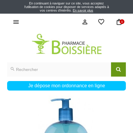
En continuant à naviguer sur ce site, vous acceptez
l'utilisation de cookies pour disposer de services adaptés à
vos centres d’intérêts.
En savoir plus
0
Je dépose mon ordonnance en ligne