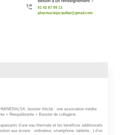
Besoin d'un renseignement ?
01 42 87 09 13
pharmaciejacquillat@gmail.com
FRESHMINERALS®,
booster d'éclat
: une association inédite
nte + Réequilibrante + Booster de collagène
.
 apaisants d’une eau thermale et les bénéfices additionnels
sition aux écrans : ordinateur, smartphone, tablette
...) d’un