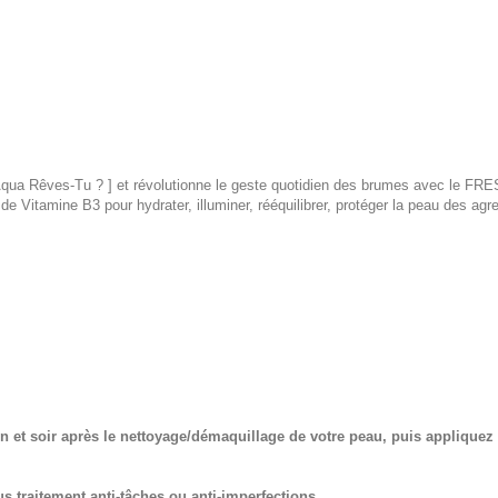
Aqua Rêves-Tu ? ] et révolutionne le geste quotidien des brumes avec le FR
t de Vitamine B3 pour hydrater, illuminer, rééquilibrer, protéger la peau des a
in et soir après le nettoyage/démaquillage de votre peau, puis applique
 traitement anti-tâches ou anti-imperfections.