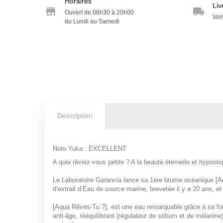
Horaires
Liv
Ouvert de 08h30 à 20h00
Voir
du Lundi au Samedi
Description
Note Yuka : EXCELLENT
A quoi rêviez-vous petite ? A la beauté éternelle et hypnoti
Le Laboratoire Garancia lance sa 1
ère
brume océanique
[A
d’extrait d’
Eau de source marine
, brevetée il y a 20 ans, e
[Aqua Rêves-Tu ?]
, est une eau remarquable grâce à sa f
anti-âge, rééquilibrant (régulateur de sébum et de mélanine) e