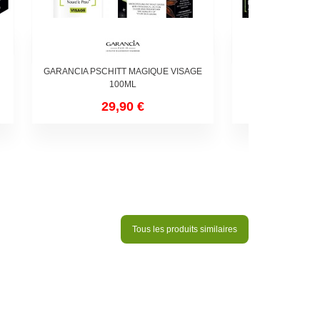
GARANCIA PSCHITT MAGIQUE VISAGE
GARANCIA HUI
100ML
AUX S
29,90 €
36,
Tous les produits similaires