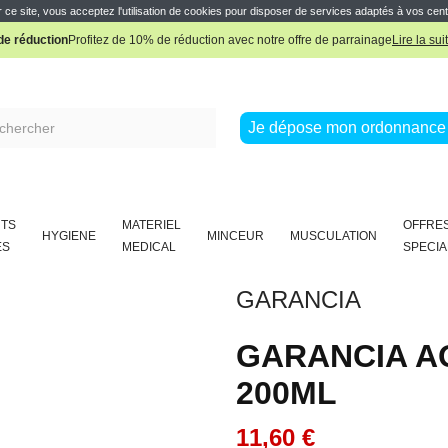
Pharmacie Boissière Française
 ce site, vous acceptez l'utilisation de cookies pour disposer de services adaptés à vos cent
e réduction
Profitez de 10% de réduction avec notre offre de parrainage
Lire la sui
Pharmacie Boissière Française
Je dépose mon ordonnance 
TS
MATERIEL
OFFRE
HYGIENE
MINCEUR
MUSCULATION
ES
MEDICAL
SPECIA
GARANCIA
GARANCIA A
200ML
11,60 €