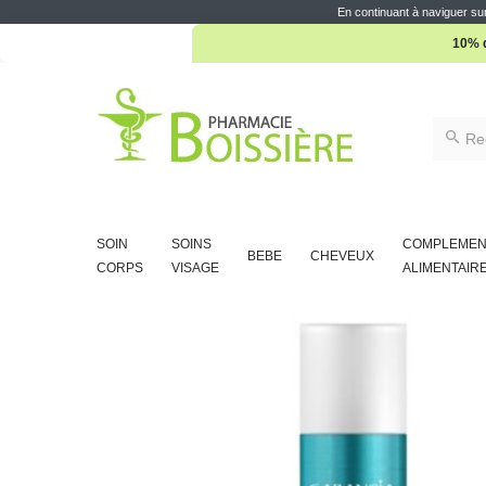
En continuant à naviguer sur
10% d
SOIN
SOINS
COMPLEMEN
BEBE
CHEVEUX
CORPS
VISAGE
ALIMENTAIR