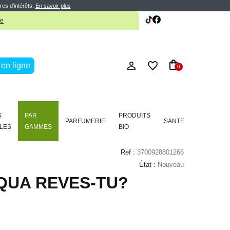
res d’intérêts.
En savoir plus
te
en ligne
0
S
PAR
PRODUITS
PARFUMERIE
SANTE
LES
GAMMES
BIO
Ref :
3700928801266
État :
Nouveau
QUA REVES-TU?