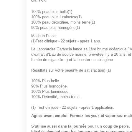
vrai soin.
100%
peau plus belle
(1)
100%
peau plus lumineuse
(1)
100%
peau détoxifiée, moins terne
(1)
90%
peau plus homogène
(1)
Made in Franc
(1)
Test clinique - 22 sujets - après 1 app.
Le Laboratoire Garancia lance sa 1ère brume océanique [ 
d’extrait d’Eau de source marine, brevetée il y a 20 ans, e
fumée de cigarette...) et la booster en collagène.
Résultats sur votre peau
(% de satisfaction)
(1)
100% Plus belle.
90% Plus homogène.
100% Plus lumineuse.
100% Detoxifié, moins terne.
(1) Test clinique - 22 sujets - après 1 application.
Agitez avant emploi. Fermez les yeux et vaporisez mat
S'utilise aussi dans la journée pour un coup de pep's.
Idéal également pour les fumeurs ou les personnes sous