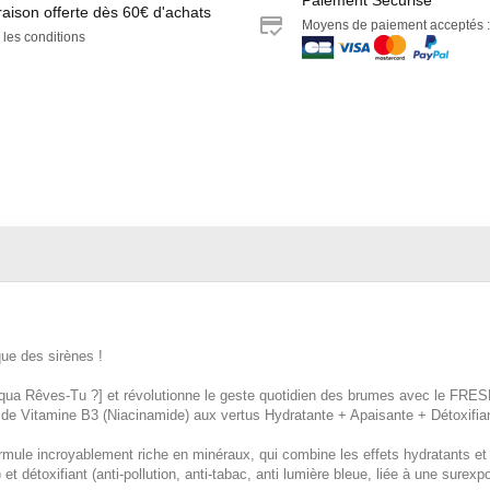
raison offerte dès 60€ d'achats
Moyens de paiement acceptés :
 les conditions
que des sirènes !
qua Rêves-Tu ?]
et révolutionne le geste quotidien des brumes avec le 
t de
Vitamine B3
(Niacinamide) aux vertus
Hydratante + Apaisante + Détoxifia
ormule incroyablement
riche en minéraux
, qui combine les effets hydratants et
t détoxifiant (anti-pollution, anti-tabac, anti lumière bleue,
liée à une surexpo