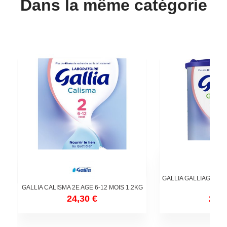
Dans la même catégorie
GALLIA GALLIAGEST 
GALLIA CALISMA 2E AGE 6-12 MOIS 1.2KG
MOIS
24,30 €
20,2