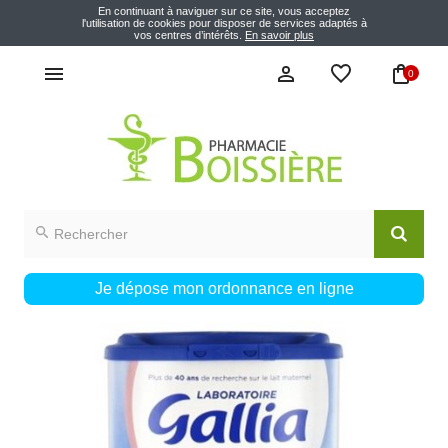
En continuant à naviguer sur ce site, vous acceptez
l'utilisation de cookies pour disposer de services adaptés à
vos centres d’intérêts.
En savoir plus
0
Je dépose mon ordonnance en ligne