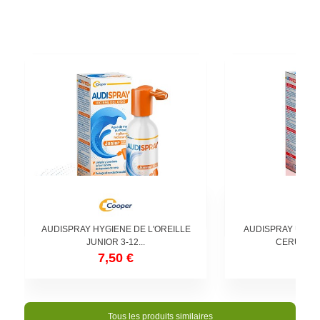
AUDISPRAY HYGIENE DE L'OREILLE
AUDISPRAY ULTR
JUNIOR 3-12...
CERUMEN 
7,50 €
8,3
Tous les produits similaires