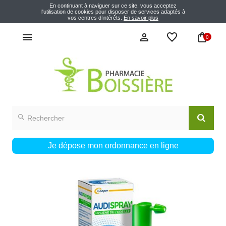
En continuant à naviguer sur ce site, vous acceptez
l'utilisation de cookies pour disposer de services adaptés à
vos centres d’intérêts.
En savoir plus
0
Je dépose mon ordonnance en ligne