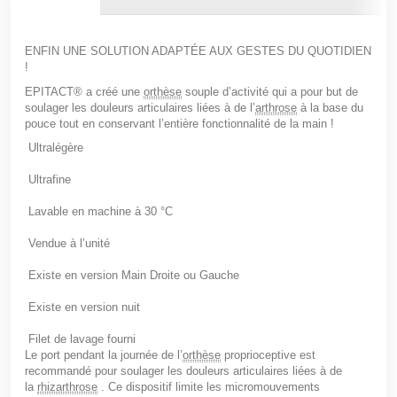
ENFIN UNE SOLUTION ADAPTÉE AUX GESTES DU QUOTIDIEN
!
EPITACT
®
a créé une
orthèse
souple d’activité
qui a pour but de
soulager les douleurs articulaires liées à de l’
arthrose
à la base du
pouce tout en conservant l’entière fonctionnalité de la main !
Ultralégère
Ultrafine
Lavable en machine à 30 °C
Vendue à l’unité
Existe en version Main Droite ou Gauche
Existe en version nuit
Filet de lavage fourni
Le port pendant la journée de
l’
orthèse
proprioceptive
est
recommandé pour soulager les douleurs articulaires liées à de
la
rhizarthrose
. Ce dispositif
limite les micromouvements