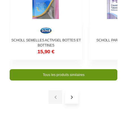
SCHOLL SEMELLES ACTIVGEL BOTTES ET
SCHOLL PARTY F
BOTTINES
TAL
15,90 €
9,9
Tous les produits similaires