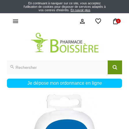
En continuant à naviguer sur ce site, vous acceptez
l'utilisation de cookies pour disposer de services adaptés à
vos centres d’intérêts.
En savoir plus
0
Je dépose mon ordonnance en ligne