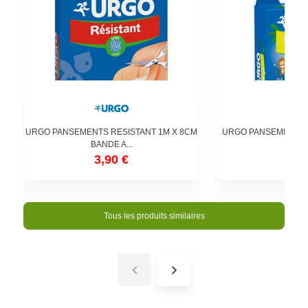
URGO PANSEMENTS RESISTANT 1M X 8CM
URGO PANSEMENTS 
BANDE A...
14.
3,90 €
4,9
Tous les produits similaires