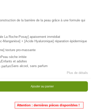
truction de la barrière de la peau grâce à une formule qui
ale La Roche-Posay] apaisement immédiat
c-Manganèse] + [Acide Hyaluronique] réparation épidermique
rine] texture pro-massante
Peau sèche irritée
Enfants et adultes
Sans alcool, sans parfum
Plus de détails
Ajouter au panier
n stock
Attention : dernières pièces disponibles !