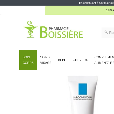
10% d
En continuant à naviguer sur
SOIN
SOINS
COMPLEMEN
BEBE
CHEVEUX
CORPS
VISAGE
ALIMENTAIR