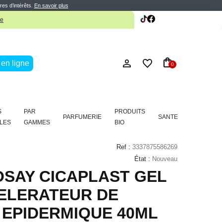
te
res d’intérêts.
En savoir plus
en ligne
0
S
PAR
PRODUITS
PARFUMERIE
SANTE
LES
GAMMES
BIO
Ref :
3337875586269
État :
Nouveau
OSAY CICAPLAST GEL
CELERATEUR DE
 EPIDERMIQUE 40ML