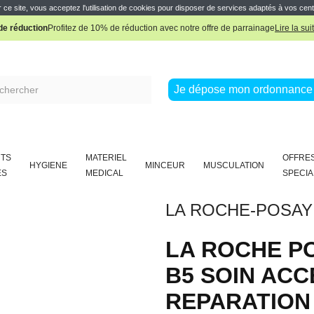
e réduction
Profitez de 10% de réduction avec notre offre de parrainage
Lire la sui
 ce site, vous acceptez l'utilisation de cookies pour disposer de services adaptés à vos cent
Pharmacie Boissière Française
Je dépose mon ordonnance 
TS
MATERIEL
OFFRE
HYGIENE
MINCEUR
MUSCULATION
ES
MEDICAL
SPECIA
LA ROCHE-POSAY
LA ROCHE P
B5 SOIN AC
REPARATION