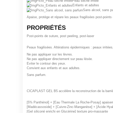
Peau sèche irritée
Enfants et adultes
Sans alcool, sans p
Apaise, protège et répare les peaux fragilisées post-points 
PROPRIÉTÉS
Post-points de suture, post peeling, post-laser
Peaux fragilisées. Altérations épidermiques : peaux irritées
Ne pas appliquer sur les lèvres.
Ne pas appliquer directement sur peau lésée.
Eviter le contour des yeux.
Convient aux enfants et aux adultes.
Sans parfum.
CICAPLAST GEL B5
accélère la reconstruction de la barr
[5% Panthénol] + [Eau Thermale La Roche-Posay] apaise
[Madécassoside] + [Cuivre-Zinc-Manganèse] + [Acide Hyalur
[Gel siliconé enrichi en Glycérine] texture pro-massante