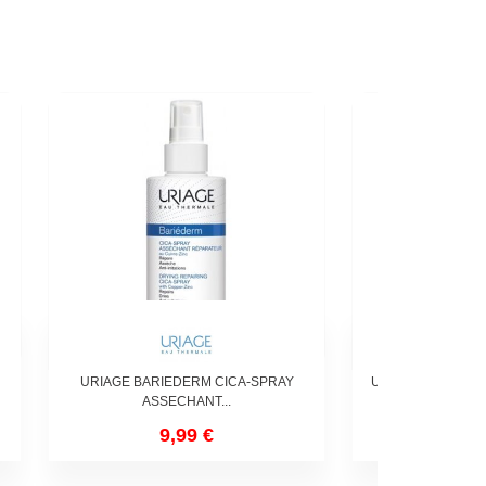
URIAGE BARIEDERM CICA-SPRAY
URIAGE BARIEDE
ASSECHANT...
CUIVRE
9,99 €
12,