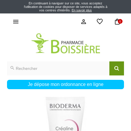
En continuant à naviguer sur ce site, vous acceptez
l'utilisation de cookies pour disposer de services adaptés à
vos centres d’intérêts.
En savoir plus
0
Je dépose mon ordonnance en ligne