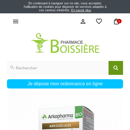
En continuant à naviguer sur ce site, vous acceptez
l'utilisation de cookies pour disposer de services adaptés à
vos centres d’intérêts.
En savoir plus
0
Je dépose mon ordonnance en ligne