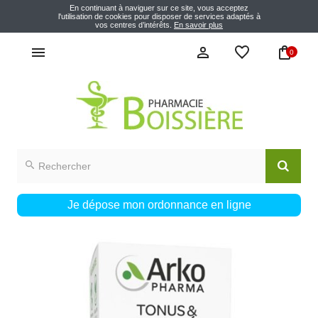
En continuant à naviguer sur ce site, vous acceptez
l'utilisation de cookies pour disposer de services adaptés à
vos centres d’intérêts.
En savoir plus
0
Je dépose mon ordonnance en ligne