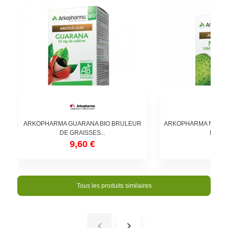
ARKOPHARMA GUARANA BIO BRULEUR
ARKOPHARMA NOPAL 
DE GRAISSES...
FAIM 
9,60 €
9,7
Tous les produits similaires