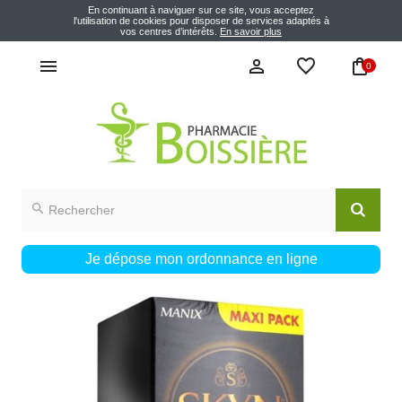
En continuant à naviguer sur ce site, vous acceptez
l'utilisation de cookies pour disposer de services adaptés à
vos centres d’intérêts.
En savoir plus
0
Je dépose mon ordonnance en ligne