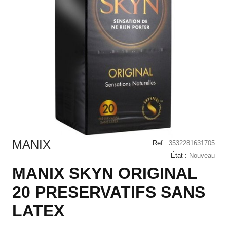
MANIX
Ref :
3532281631705
État :
Nouveau
MANIX SKYN ORIGINAL
20 PRESERVATIFS SANS
LATEX