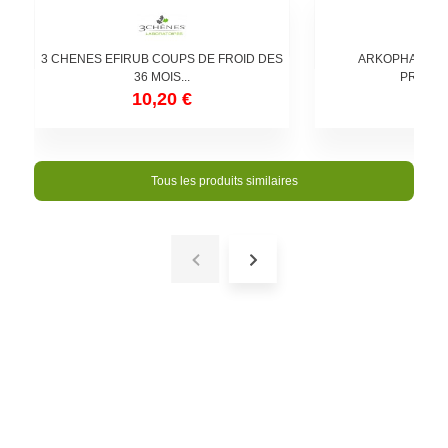
3 CHENES EFIRUB COUPS DE FROID DES
ARKOPHARMA P
36 MOIS...
PROBLE
10,20 €
9,8
Tous les produits similaires