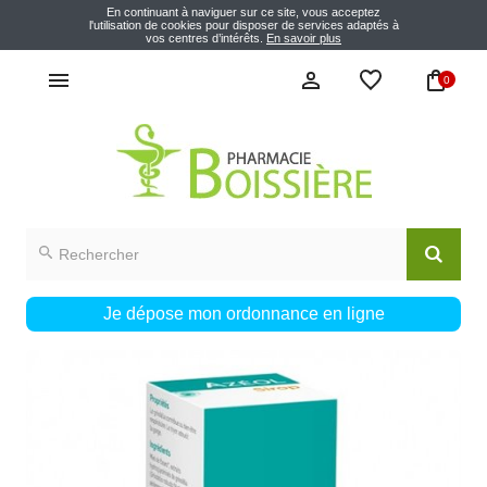
En continuant à naviguer sur ce site, vous acceptez
l'utilisation de cookies pour disposer de services adaptés à
vos centres d’intérêts.
En savoir plus
0
Je dépose mon ordonnance en ligne