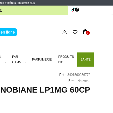
te
res d’intérêts.
En savoir plus
te
en ligne
0
S
PAR
PRODUITS
PARFUMERIE
SANTE
LES
GAMMES
BIO
Ref :
3401560256772
État :
Nouveau
ONOBIANE LP1MG 60CP