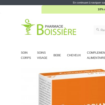
10% d
En continuant à naviguer sur
10% d
SOIN
SOINS
COMPLEMEN
BEBE
CHEVEUX
CORPS
VISAGE
ALIMENTAIR