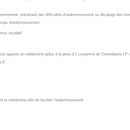
orrectement, entraînant des difficultés d’endormissement ou décalage des 
e temps d'endormissement
tress oxydatif
 ses apports en mélatonine grâce à la prise d’1 comprimé de Chronobiane LP 
e E
t la mélatonine afin de faciliter l’endormissement.