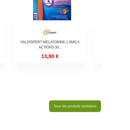
VALDISPERT MELATONINE 1.9MG 4
ZZZQUIL SOM
ACTIONS 30...
13,90 €
17,
Tous les produits similaires