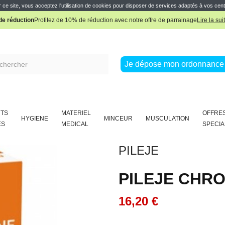
e réduction
Profitez de 10% de réduction avec notre offre de parrainage
Lire la sui
 ce site, vous acceptez l'utilisation de cookies pour disposer de services adaptés à vos cent
Pharmacie Boissière Française
e réduction
Profitez de 10% de réduction avec notre offre de parrainage
Lire la sui
Pharmacie Boissière Française
Je dépose mon ordonnance 
TS
MATERIEL
OFFRE
HYGIENE
MINCEUR
MUSCULATION
ES
MEDICAL
SPECIA
PILEJE
PILEJE CHR
16,20 €