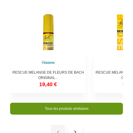
RESCUE MELANGE DE FLEURS DE BACH
RESCUE MELANGE D
ORIGINAL...
ORIGIN
19,40 €
12,9
Tous les produits similaires