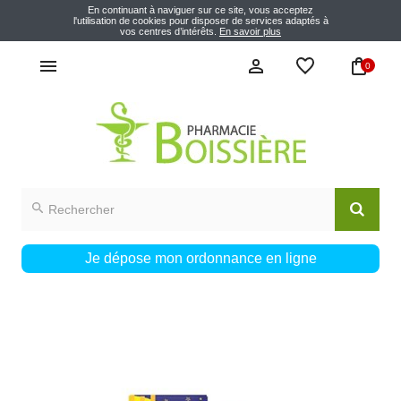
En continuant à naviguer sur ce site, vous acceptez
l'utilisation de cookies pour disposer de services adaptés à
vos centres d’intérêts.
En savoir plus
0
Je dépose mon ordonnance en ligne