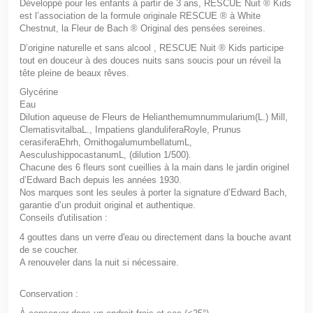
Développé pour les enfants à partir de 3 ans, RESCUE Nuit
®
Kids
est l’association de la formule originale RESCUE
®
à White
Chestnut, la Fleur de Bach
®
Original des pensées sereines.
D’origine naturelle et sans alcool , RESCUE Nuit
®
Kids participe
tout en douceur à des douces nuits sans soucis pour un réveil la
tête pleine de beaux rêves.
Glycérine
Eau
Dilution aqueuse de Fleurs de Helianthemumnummularium(L.) Mill,
ClematisvitalbaL., Impatiens glanduliferaRoyle, Prunus
cerasiferaEhrh, OrnithogalumumbellatumL,
AesculushippocastanumL, (dilution 1/500).
Chacune des 6 fleurs sont cueillies à la main dans le jardin originel
d’Edward Bach depuis les années 1930.
Nos marques sont les seules à porter la signature d’Edward Bach,
garantie d’un produit original et authentique.
Conseils d'utilisation :
4 gouttes dans un verre d'eau ou directement dans la bouche avant
de se coucher.
A renouveler dans la nuit si nécessaire.
Conservation :