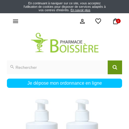
En continuant à naviguer sur ce site, vous acceptez
l'utilisation de cookies pour disposer de services adaptés à
vos centres d’intérêts.
En savoir plus
0
Je dépose mon ordonnance en ligne