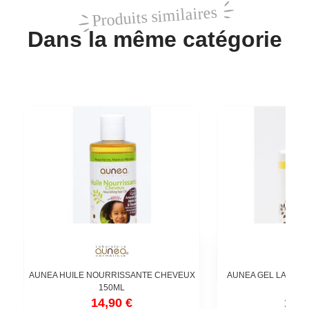
Produits similaires
Dans la même catégorie
AUNEA HUILE NOURRISSANTE CHEVEUX
AUNEA GEL LAVANT
150ML
400
14,90 €
11,9