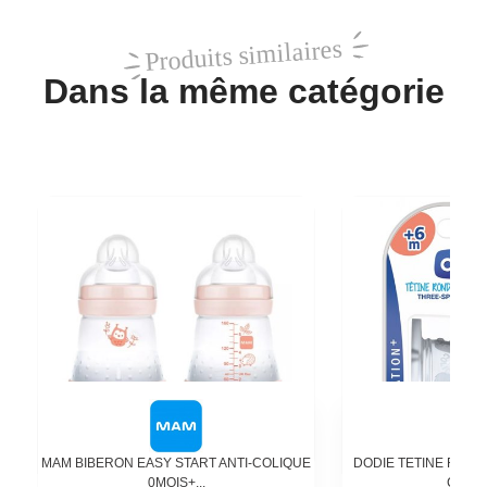
Produits similaires
Dans la même catégorie
MAM BIBERON EASY START ANTI-COLIQUE
DODIE TETINE RONDE
0MOIS+...
COLIQ