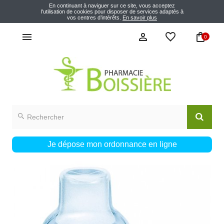
En continuant à naviguer sur ce site, vous acceptez
l'utilisation de cookies pour disposer de services adaptés à
vos centres d’intérêts.
En savoir plus
0
Je dépose mon ordonnance en ligne