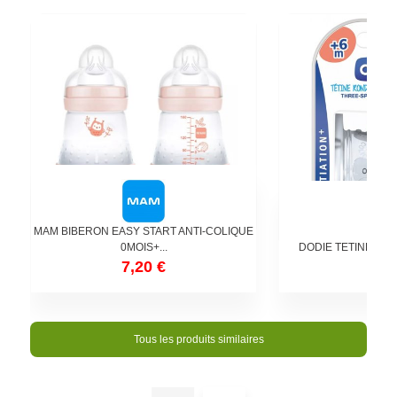
MAM BIBERON EASY START ANTI-COLIQUE
0MOIS+...
DODIE TETINE RON
7,20 €
5,8
Tous les produits similaires