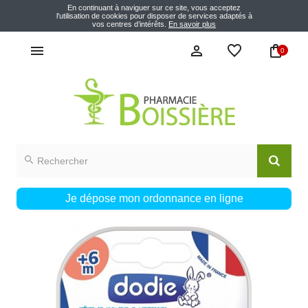
En continuant à naviguer sur ce site, vous acceptez
l'utilisation de cookies pour disposer de services adaptés à
vos centres d’intérêts.
En savoir plus
0
Je dépose mon ordonnance en ligne