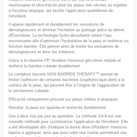
nourrissante et ultra-fraîche pour les peaux très sèches ou sujettes
à l'eczéma atopique, qui facilite l'application quotidienne de
l'émollient.
Il apaise rapidement et durablement les sensations de
démangeaisons et diminue l'incitation au grattage grâce au dérivé
d'Enoxolone. La technologie hydro-absorbante retient l’eau
environnante afin d’optimiser l’hydratation de la peau et renforcer sa
fonction barrière. Elle permet ainsi de limiter les sensations de
démangeaisons et donc les irritations.
Grâce à la vitamine PP, Atoderm Intensive gel-crème relipide et
renforce la barrière cutanée durablement.
Le complexe breveté SKIN BARRIER THERAPY™ permet de
limiter l’adhésion de certaines bactéries (staphylocoque doré) à la
surface de la peau, qui peuvent être à l’origine de l’aggravation de
la sécheresse cutanée.
Efficacité cliniquement prouvée sur peaux irritées à atopiques.
Résultat: la peau est apaisée et renforcée durablement.
Une à deux fois par jour au quotidien. La méthode 3-6-9 est une
nouvelle méthode pour systématiser l'application de l'émollient. Elle
a été développée afin d'indiquer la bonne dose d'Atoderm Intensive
baume à appliquer, ainsi que pour créer une routine permettant une