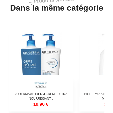
Dans la même catégorie
BIODERMA ATODERM CREME ULTRA-
BIODERMA ATODER
NOURRISSANT...
MOUSSA
19,90 €
13,5