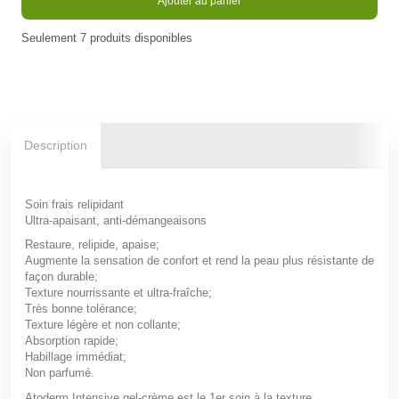
Ajouter au panier
Seulement
7
produits disponibles
Description
Soin frais relipidant
Ultra-apaisant, anti-démangeaisons
Restaure, relipide, apaise;
Augmente la sensation de confort et rend la peau plus résistante de
façon durable;
Texture nourrissante et ultra-fraîche;
Très bonne tolérance;
Texture légère et non collante;
Absorption rapide;
Habillage immédiat;
Non parfumé.
Atoderm Intensive gel-crème est le 1er soin à la texture