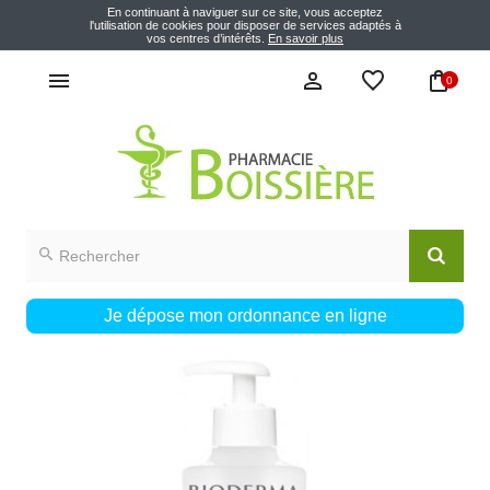
En continuant à naviguer sur ce site, vous acceptez
l'utilisation de cookies pour disposer de services adaptés à
vos centres d’intérêts.
En savoir plus
0
Je dépose mon ordonnance en ligne