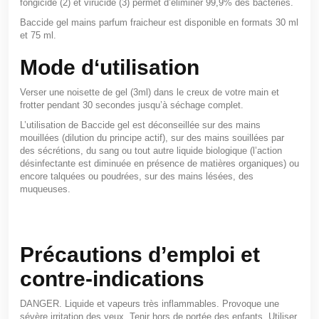
fongicide (2) et virucide (3) permet d’éliminer 99,9% des bactéries.
Baccide gel mains parfum fraicheur est disponible en formats 30 ml
et 75 ml.
Mode d‘utilisation
Verser une noisette de gel (3ml) dans le creux de votre main et
frotter pendant 30 secondes jusqu’à séchage complet.
L’utilisation de Baccide gel est déconseillée sur des mains
mouillées (dilution du principe actif), sur des mains souillées par
des sécrétions, du sang ou tout autre liquide biologique (l’action
désinfectante est diminuée en présence de matières organiques) ou
encore talquées ou poudrées, sur des mains lésées, des
muqueuses.
Précautions d’emploi et
contre-indications
DANGER. Liquide et vapeurs très inflammables. Provoque une
sévère irritation des yeux. Tenir hors de portée des enfants. Utiliser