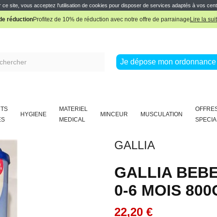
Pharmacie Boissière Française
 ce site, vous acceptez l'utilisation de cookies pour disposer de services adaptés à vos cent
e réduction
Profitez de 10% de réduction avec notre offre de parrainage
Lire la sui
Pharmacie Boissière Française
Je dépose mon ordonnance 
TS
MATERIEL
OFFRE
HYGIENE
MINCEUR
MUSCULATION
ES
MEDICAL
SPECIA
GALLIA
GALLIA BEBE
0-6 MOIS 800
22,20 €