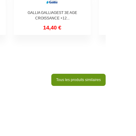
GALLIA GALLIAGEST 3E AGE
GUIGOZ OPTIPR
CROISSANCE +12...
AGE DE
14,40 €
11,
Tous les produits similaires