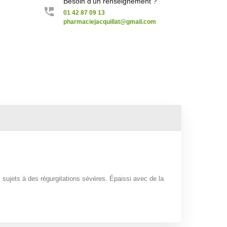
Besoin d'un renseignement ?
01 42 87 09 13
pharmaciejacquillat@gmail.com
s sujets à des régurgitations sévères. Épaissi avec de la