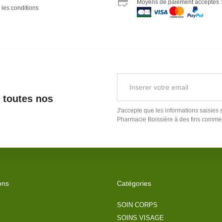
Moyens de paiement acceptés :
 les conditions
r toutes nos
J'accepte que les informations saisies 
Pharmacie Boissière
à des fins commer
ons
Catégories
SOIN CORPS
SOINS VISAGE