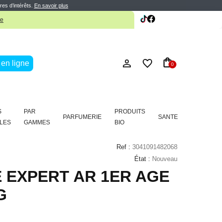
res d’intérêts.
En savoir plus
te
en ligne
0
S
PAR
PRODUITS
PARFUMERIE
SANTE
LES
GAMMES
BIO
Ref :
3041091482068
État :
Nouveau
 EXPERT AR 1ER AGE
G