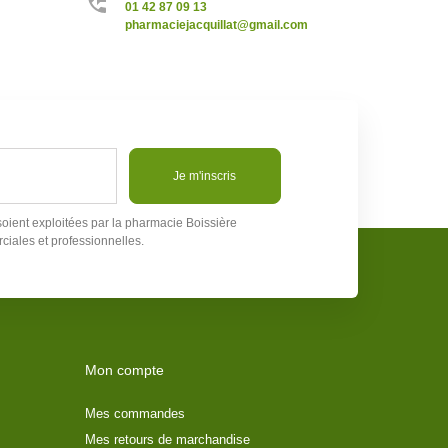
01 42 87 09 13
pharmaciejacquillat@gmail.com
Je m'inscris
soient exploitées par la pharmacie Boissière
ciales et professionnelles.
Mon compte
Mes commandes
Mes retours de marchandise