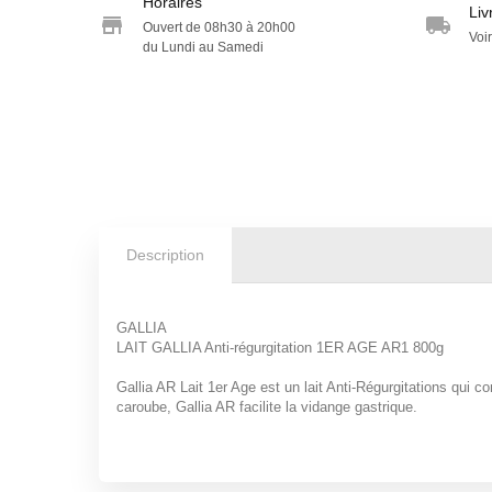
Horaires
Liv
Ouvert de 08h30 à 20h00
Voir
du Lundi au Samedi
Description
GALLIA
LAIT GALLIA Anti-régurgitation 1ER AGE AR1 800g
Gallia AR Lait 1er Age est un lait Anti-Régurgitations qui c
caroube, Gallia AR facilite la vidange gastrique.