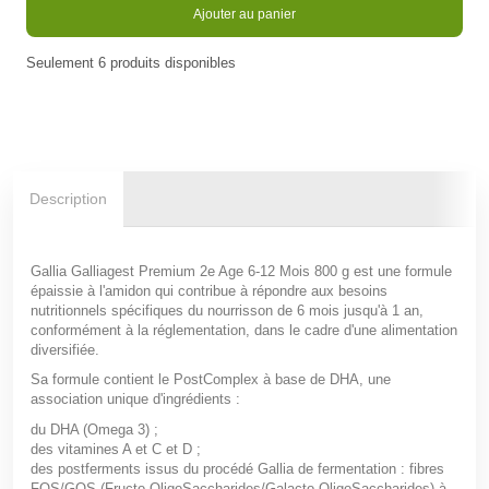
Ajouter au panier
Seulement
6
produits disponibles
En stock
Description
Gallia Galliagest Premium 2e Age 6-12 Mois 800 g est une formule
épaissie à l'amidon qui contribue à répondre aux besoins
nutritionnels spécifiques du nourrisson de 6 mois jusqu'à 1 an,
conformément à la réglementation, dans le cadre d'une alimentation
diversifiée.
Sa formule contient le PostComplex à base de DHA, une
association unique d'ingrédients :
du DHA (Omega 3) ;
des vitamines A et C et D ;
des postferments issus du procédé Gallia de fermentation : fibres
FOS/GOS (Fructo-OligoSaccharides/Galacto-OligoSaccharides) à