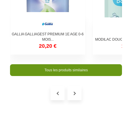
GALLIA GALLIAGEST PREMIUM 1E AGE 0-6
MOIS...
MODILAC DOUCEA 1E
20,20 €
19,1
Tous les produits similaires