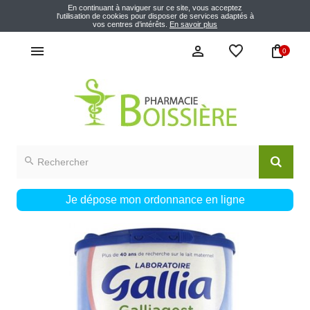
En continuant à naviguer sur ce site, vous acceptez
l'utilisation de cookies pour disposer de services adaptés à
vos centres d’intérêts.
En savoir plus
0
Je dépose mon ordonnance en ligne