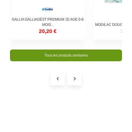
GALLIA GALLIAGEST PREMIUM 1E AGE 0-6
MOIS...
MODILAC DOUCEA 1E
20,20 €
19,1
Tous les produits similaires