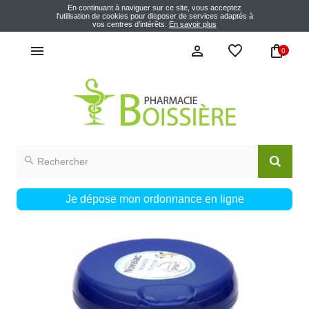
En continuant à naviguer sur ce site, vous acceptez
l'utilisation de cookies pour disposer de services adaptés à
vos centres d’intérêts.
En savoir plus
0
Je dépose mon ordonnance en ligne