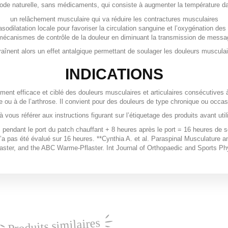
de naturelle, sans médicaments, qui consiste à augmenter la température dan
un relâchement musculaire qui va réduire les contractures musculaires
sodilatation locale pour favoriser la circulation sanguine et l’oxygénation des
s mécanismes de contrôle de la douleur en diminuant la transmission de messa
aînent alors un effet antalgique permettant de soulager les douleurs musculair
INDICATIONS
ent efficace et ciblé des douleurs musculaires et articulaires consécutives 
e ou à de l’arthrose. Il convient pour des douleurs de type chronique ou occas
 à vous référer aux instructions figurant sur l’étiquetage des produits avant util
 pendant le port du patch chauffant + 8 heures après le port = 16 heures de
n’a pas été évalué sur 16 heures. **Cynthia A. et al. Paraspinal Musculatu
ter, and the ABC Warme-Pflaster. Int Journal of Orthopaedic and Sports Phy
Produits similaires