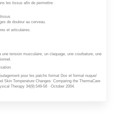
s les tissus afin de permettre :
 tissus
ges de douleur au cerveau.
es et articulaires.
à une tension musculaire, un claquage, une courbature, une
ionnel.
isation.
 soulagement pour les patchs format Dos et format nuque/
re and Skin Temperature Changes: Comparing the ThermaCare
sical Therapy 34(9):549-58 · October 2004.