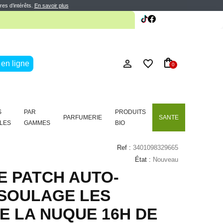
te
res d’intérêts.
En savoir plus
te
en ligne
0
S
PAR
PRODUITS
PARFUMERIE
SANTE
LES
GAMMES
BIO
Ref :
3401098329665
État :
Nouveau
 PATCH AUTO-
SOULAGE LES
E LA NUQUE 16H DE