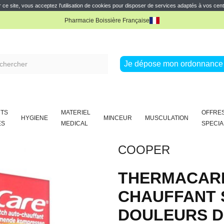
e réduction
Profitez de 10% de réduction avec notre offre de parrainage
Lire la sui
 ce site, vous acceptez l'utilisation de cookies pour disposer de services adaptés à vos cent
Pharmacie Boissière Française
e réduction
Profitez de 10% de réduction avec notre offre de parrainage
Lire la sui
Pharmacie Boissière Française
Je dépose mon ordonnance 
TS
MATERIEL
OFFRE
HYGIENE
MINCEUR
MUSCULATION
ES
MEDICAL
SPECIA
COOPER
THERMACARE
CHAUFFANT 
DOULEURS D