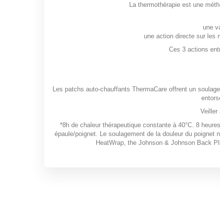
La thermothérapie est une métho
une va
une action directe sur le
Ces 3 actions entr
Les patchs auto-chauffants ThermaCare offrent un soulagem
entors
Veiller
*8h de chaleur thérapeutique constante à 40°C. 8 heures
épaule/poignet. Le soulagement de la douleur du poignet 
HeatWrap, the Johnson & Johnson Back Plas