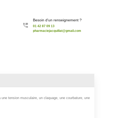
Besoin d'un renseignement ?
01 42 87 09 13
pharmaciejacquillat@gmail.com
à une tension musculaire, un claquage, une courbature, une