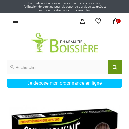
En continuant à naviguer sur ce site, vous acceptez
l'utilisation de cookies pour disposer de services adaptés à
vos centres d’intérêts.
En savoir plus
0
Je dépose mon ordonnance en ligne