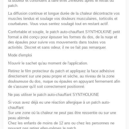
la douleur et continuent à faire effet 24heures après le retrait du
patch.
La diffusion continue et longue durée de la chaleur décontracte vos
muscles tendus et soulage vos douleurs musculaires, torticolis et
courbatures. Vous vous sentez soulagé tout en restant actif.
Confortable et souple, le patch auto-chauffant SYNTHOLKINE petit
format a été conçu pour épouser les formes du dos, de la nuqe et
des épaules pour suivre vos mouvements dans toutes vos
activités. Discret et sans odeur, il ne se fait pas remarquer.
Mode d'emploi
N'ouvrir le sachet qu'au moment de l'application.
Retirez le film protecteur du patch et appliquez la face adhésive
directement sur une peau propre et sèche, au niveau de la zone
douloureuse du dos, nuque ou épaules en appuyant fermement afin
de s'assurer qu'il soit correctement positionné.
Ne pas utiliser le patch auto-chauffant SYNTHOLKINE
Si vous avez déjà eu une réaction allergique à un patch auto-
chauffant
Sur une zone où la chaleur ne peut pas être ressentie ou sur une
peau abimée
Chez les enfants de moins de 12 ans ou chez les personnes ne
pouvant pas retirer elles-mêmes le patch