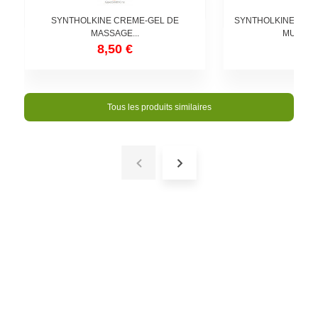
SYNTHOLKINE CREME-GEL DE
SYNTHOLKINE ROL
MASSAGE...
MUSCULA
8,50 €
9,2
Tous les produits similaires