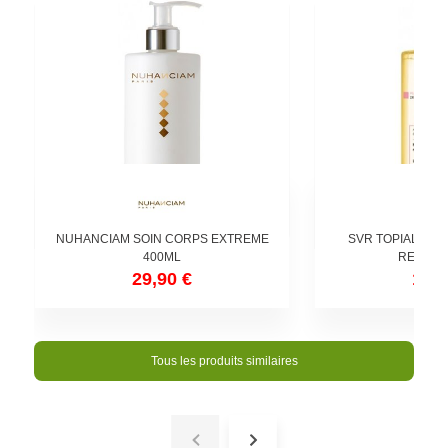
NUHANCIAM SOIN CORPS EXTREME
SVR TOPIALYSE 
400ML
RELIPID
29,90 €
13,5
Tous les produits similaires