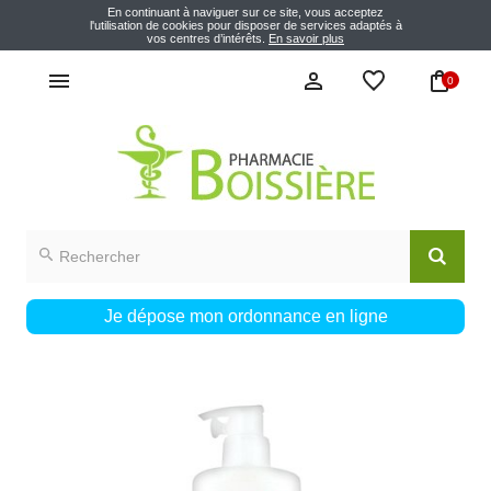
En continuant à naviguer sur ce site, vous acceptez
l'utilisation de cookies pour disposer de services adaptés à
vos centres d’intérêts.
En savoir plus
0
Je dépose mon ordonnance en ligne