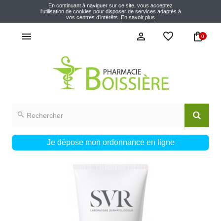
En continuant à naviguer sur ce site, vous acceptez
l'utilisation de cookies pour disposer de services adaptés à
vos centres d’intérêts.
En savoir plus
0
Je dépose mon ordonnance en ligne