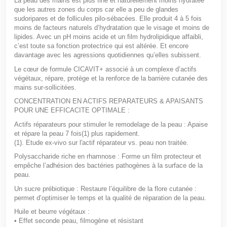
La peau des mains est plus fine et naturellement moins hydratée
que les autres zones du corps car elle a peu de glandes
sudoripares et de follicules pilo-sébacées. Elle produit 4 à 5 fois
moins de facteurs naturels d’hydratation que le visage et moins de
lipides. Avec un pH moins acide et un film hydrolipidique affaibli,
c’est toute sa fonction protectrice qui est altérée. Et encore
davantage avec les agressions quotidiennes qu’elles subissent.
Le cœur de formule CICAVIT+ associé à un complexe d’actifs
végétaux, répare, protège et la renforce de la barrière cutanée des
mains sur-sollicitées.
CONCENTRATION EN ACTIFS REPARATEURS & APAISANTS
POUR UNE EFFICACITE OPTIMALE :
Actifs réparateurs pour stimuler le remodelage de la peau : Apaise
et répare la peau 7 fois
(1)
plus rapidement.
(1). Etude ex-vivo sur l'actif réparateur vs. peau non traitée.
Polysaccharide riche en rhamnose : Forme un film protecteur et
empêche l’adhésion des bactéries pathogènes à la surface de la
peau.
Un sucre prébiotique : Restaure l’équilibre de la flore cutanée :
permet d’optimiser le temps et la qualité de réparation de la peau.
Huile et beurre végétaux :
• Effet seconde peau, filmogène et résistant