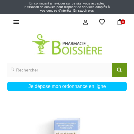
En continuant à naviguer sur ce site, vous acceptez
l'utilisation de cookies pour disposer de services adaptés à
vos centres d’intérêts.
En savoir plus
0
Je dépose mon ordonnance en ligne