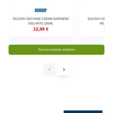
DUCRAY DEXYANE CREME BARRIERE
DUCRAY DEXYA
ISOLANTE 100ML
REPARAT
12,99 €
11,9
Tous les produits similaires