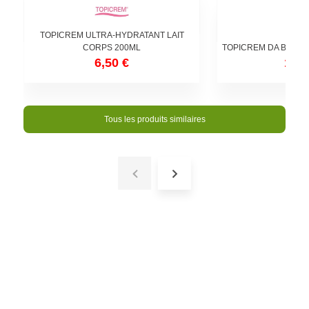
TOPICREM ULTRA-HYDRATANT LAIT
CORPS 200ML
TOPICREM DA BAUME
6,50 €
13,9
Tous les produits similaires