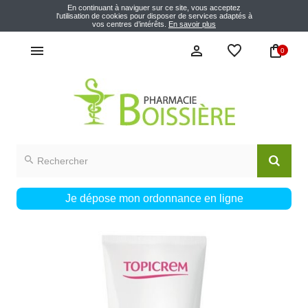
En continuant à naviguer sur ce site, vous acceptez
l'utilisation de cookies pour disposer de services adaptés à
vos centres d’intérêts.
En savoir plus
0
Je dépose mon ordonnance en ligne